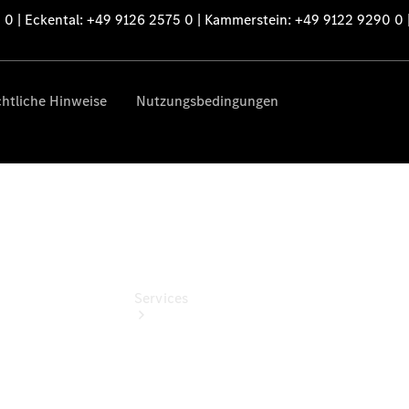
Sterne -
elektrisch
Mercedes-
Benz
Online
Store
Services