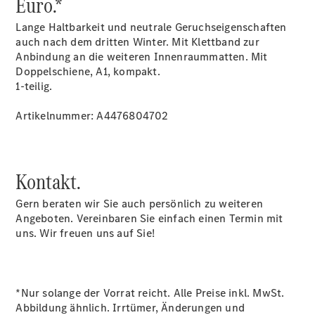
Euro.*
Lange Haltbarkeit und neutrale Geruchseigenschaften
auch nach dem dritten Winter. Mit Klettband zur
Übersicht
Anbindung an die weiteren Innenraummatten. Mit
Unfallreparaturen
Doppelschiene, A1, kompakt.
SmallRepair
1-teilig.
Rücknahme
&
Artikelnummer: A4476804702
Entsorgung
Wartung
Reparatur
Service-
Kontakt.
und
Garantie-
Gern beraten wir Sie auch persönlich zu weiteren
Pakete
Angeboten. Vereinbaren Sie einfach einen Termin mit
Mobile
uns. Wir freuen uns auf Sie!
Service
Fleet
Services
Elektrofahrzeug-
*Nur solange der Vorrat reicht. Alle Preise inkl. MwSt.
Service
Abbildung ähnlich. Irrtümer, Änderungen und