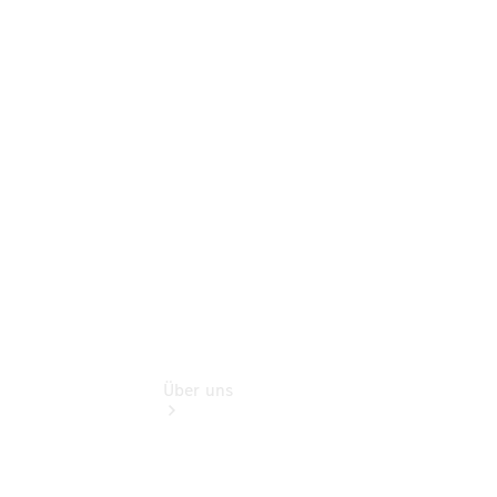
Schadenhilfe
Service für
Reisemobile
Teile &
Zubehör
Rückrufe &
Umrüstungen
Über uns