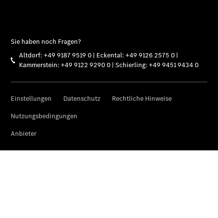
Übersicht
MobiloVan
Intelligente
Fahrzeugsteuerung
Übersicht
Digitale
Extras
Van Uptime