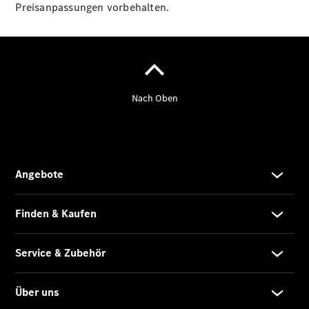
VanService
Preisanpassungen vorbehalten.
basic
Individuelle
Betreuung
Übersicht
Customer
Assistance
Center
24h Service
Roadside
Assistance
Individuelle
Unterstützung
Mobilitätslösungen