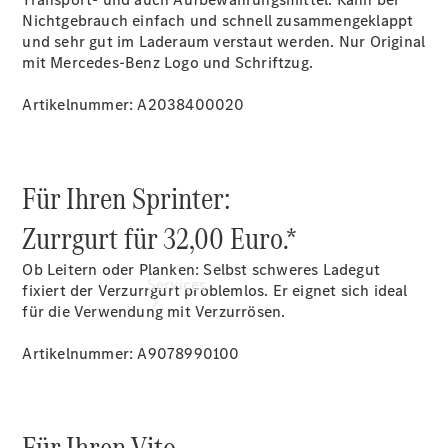
Junge
Nichtgebrauch einfach und schnell zusammengeklappt
Sterne
und sehr gut im Laderaum verstaut werden. Nur Original
Digitale
mit Mercedes-Benz Logo und Schriftzug.
Extras
Artikelnummer: A2038400020
Für Ihren Sprinter:
Zurrgurt für 32,00 Euro.*
Ob Leitern oder Planken: Selbst schweres Ladegut
Services
fixiert der Verzurrgurt problemlos. Er eignet sich ideal
für die Verwendung mit Verzurrösen.
Artikelnummer: A9078990100
Für Ihren Vito.
Übersicht