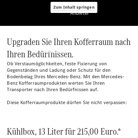
Zum Inhalt springen
Anbieter
Upgraden Sie Ihren Kofferraum nach
Anbieter
Ihren Bedürfnissen.
Übersicht
Ob Verstaumöglichkeiten, feste Fixierung von
Gegenständen und Ladung oder Schutz für den
Bodenbelag Ihres Mercedes-Benz. Mit den Mercedes-
Benz Kofferraumprodukten werten Sie Ihren
Transporter nach Ihren Bedürfnissen auf.
Startseite
Diese Kofferraumprodukte dürfen Sie nicht verpassen:
Ansprechpartner
finden
Probefahrt
vereinbaren
Kühlbox, 13 Liter für 215,00 Euro.*
Beratung