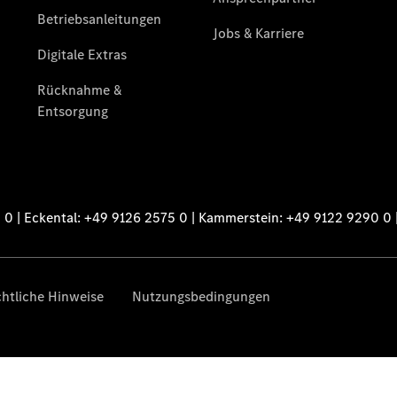
VanService
basic
Individuelle
Betreuung
Übersicht
Customer
Assistance
Center
24h Service
Roadside
Assistance
Individuelle
Unterstützung
Mobilitätslösungen