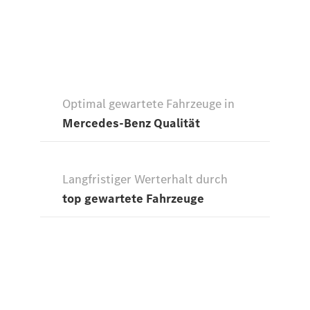
Finanzdienste
Reifen &
Kompletträder
Reifen- und
Komplettradschutz
EU-
Reifenlabel
Transporter-
Service