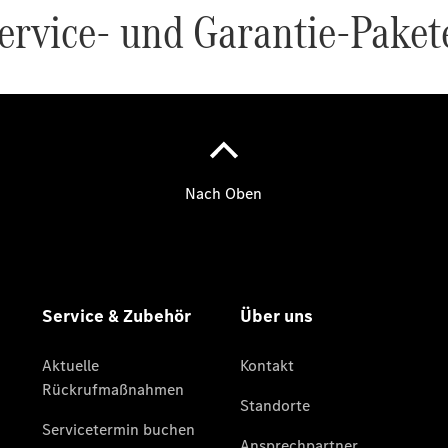
Übersicht
Unfallreparaturen
SmallRepair
Rücknahme
&
Entsorgung
Wartung
Reparatur
Service-
und
Garantie-
Pakete
Mobile
Service
Fleet
Services
Elektrofahrzeug-
Service