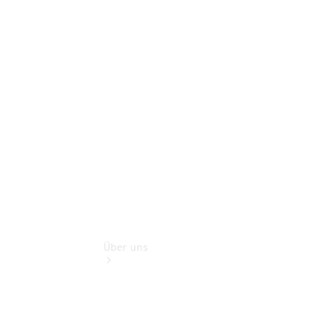
Schadenhilfe
Service für
Reisemobile
Teile &
Zubehör
Rückrufe &
Umrüstungen
Über uns