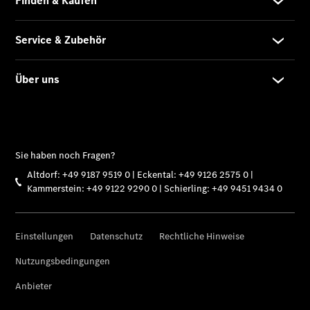
Übersicht
Unfallreparaturen
SmallRepair
Rücknahme
&
Entsorgung
Wartung
Reparatur
Service-
und
Garantie-
Pakete
Mobile
Service
Fleet
Services
Elektrofahrzeug-
Service