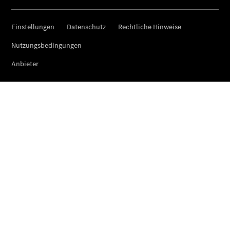
VanService
basic
Individuelle
Betreuung
Übersicht
Customer
Assistance
Center
24h Service
Roadside
Assistance
Individuelle
Unterstützung
Mobilitätslösungen