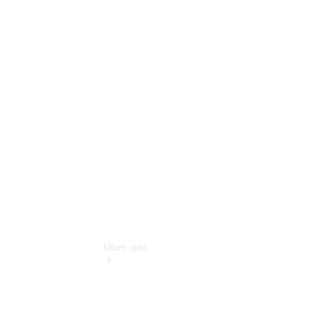
Schadenhilfe
Service für
Reisemobile
Teile &
Zubehör
Rückrufe &
Umrüstungen
Über uns