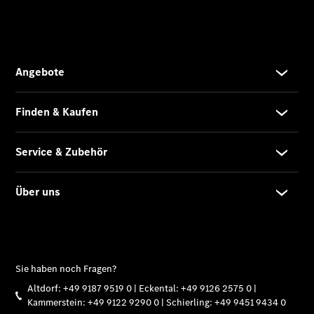
Übersicht
Unfallreparaturen
SmallRepair
Rücknahme
&
Entsorgung
Wartung
Reparatur
Service-
und
Garantie-
Pakete
Mobile
Service
Fleet
Services
Elektrofahrzeug-
Service